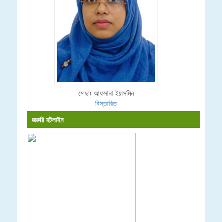
মোছাঃ আফসানা ইয়াসমিন
বিস্তারিত
জরুরি হটলাইন