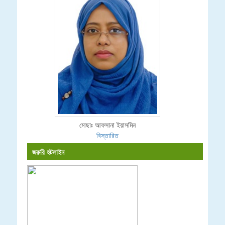
মোছাঃ আফসানা ইয়াসমিন
বিস্তারিত
জরুরি হটলাইন