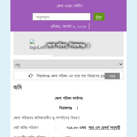
জেলা ওয়েব পোর্টাল
রবিবার, আগস্ট ৯, ২০২৬
জেলা পরিষদ, সিরাজগঞ্জ ।
সিরাজগঞ্জ জেলা পরিষদ এর শূণ্য পদে নিয়োগের চূড়ান্ত ফলাফল
ব
খবর
জমি
জেলা পরিষদ কার্যালয়
সিরাজগঞ্জ ।
জেলা পরিষদের মালিকানাধীন ভূ-সম্পত্তির বিবরণ:
মোট জমির পরিমাণ :
৭১৯.৮৮ একর
আর এস রেকর্ড অনুযায়ী