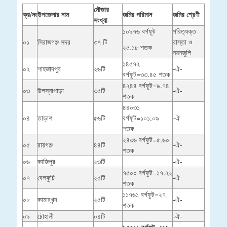
মৌজার
ক্র/নং
উপজেলার নাম
জমির পরিমান
জমির শ্রেণী
সংখ্যা
১০৯৭৬ বর্গফূট
পরিত্যক্ত
০১
সিরাজগঞ্জ সদর
৩৭ টি
রাস্তা ও
২৫.১৮ শতক
নয়নজুলি
১৪৫৭২
০২
শাহজাদপুর
২৬টি
-ঐ-
বর্গফুট=৩৩.৪৫ শতক
৪২৪৪ বর্গফূট=৯.৭৪
০৩
উলস্নাপাড়া
৩৫টি
-ঐ-
শতক
৪৪০৩১
০৪
তাড়াশ
৫৬টি
বর্গফূট=১০১.০৯
-ঐ
শতক
২৪৩৬ বর্গফুট=৫.৬০
০৫
রায়গঞ্জ
৪৪টি
-ঐ-
শতক
০৬
কাজিপুর
২৩টি
-ঐ-
৭৫০০ বর্গফুট=১৭.২২
০৭
বেলকুচি
২৫টি
-ঐ
শতক
১১৭৬১ বর্গফুট=২৭
০৮
কামারখন্দ
২৫টি
-ঐ-
শতক
০৯
চৌহালী
০৪টি
-ঐ-