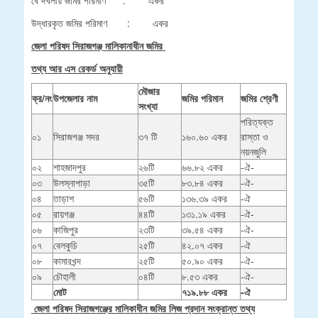
বে দখলীয় জমির পরিমাণ : একর
উদ্ধারকৃত জমির পরিমাণ : একর
জেলা পরিষদ সিরাজগঞ্জ মালিকানাধীন জমির
তথ্য আর এস রেকর্ড অনুযায়ী
মৌজার
ক্র/নং
উপজেলার নাম
জমির পরিমান
জমির শ্রেণী
সংখ্যা
পরিত্যক্ত
০১
সিরাজগঞ্জ সদর
৩৭ টি
১৬০.৬০ একর
রাস্তা ও
নয়নজুলি
০২
শাহজাদপুর
২৬টি
৬৬.৮২ একর
-ঐ-
০৩
উলস্নাপাড়া
৩৫টি
৮৩.৮৪ একর
-ঐ-
০৪
তাড়াশ
৫৬টি
১৩৬.৩৯ একর
-ঐ
০৫
রায়গঞ্জ
৪৪টি
১৩১.১৯ একর
-ঐ-
০৬
কাজিপুর
২৩টি
৩৯.৫৪ একর
-ঐ-
০৭
বেলকুচি
২৫টি
৪২.০৭ একর
-ঐ
০৮
কামারখন্দ
২৫টি
৫০.৯০ একর
-ঐ-
০৯
চৌহালী
০৪টি
৮.৫৩ একর
-ঐ-
মোট
৭১৯.৮৮ একর
-ঐ
জেলা পরিষদ সিরাজগঞ্জের মালিকাধীন জমির লিজ প্রদান সংক্রান্ত তথ্য