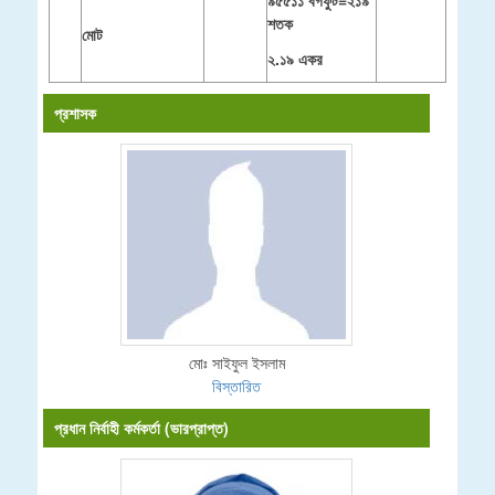
৯৫৫১১ বর্গফুট=২১৯
শতক
মোট
২.১৯ একর
প্রশাসক
মোঃ সাইফুল ইসলাম
বিস্তারিত
প্রধান নির্বাহী কর্মকর্তা (ভারপ্রাপ্ত)