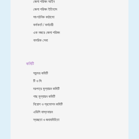
জেলা পরিষদ আইন
জেলা পরিষদ ইতিহাস
সাংগঠনিক কাঠামো
কর্মকর্তা / কর্মচারী
এক নজরে জেলা পরিষদ
নাগরিক সেবা
কমিটি
সমন্ময় কমিটি
টি ও সি
দরপত্র মূল্যায়ন কমিটি
গাছ মূল্যায়ন কমিটি
নিয়োগ ও প্রমোশন কমিটি
এডিপি বাস্তবায়ন
স্বচ্ছতা ও জবাবদিহিতা