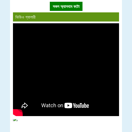
সকল অ্যালবাম ফটো
ভিডিও গ্যালারী