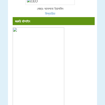
মোছাঃ আফসানা ইয়াসমিন
বিস্তারিত
জরুরি হটলাইন