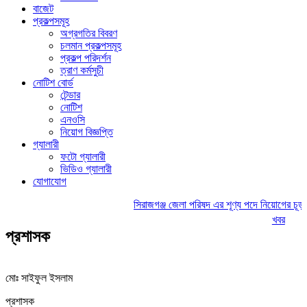
বাজেট
প্রকল্পসমূহ
অগ্রগতির বিবরণ
চলমান প্রকল্পসমূহ
প্রকল্প পরিদর্শন
ত্রাণ কর্মসুচী
নোটিশ বোর্ড
টেন্ডার
নোটিশ
এনওসি
নিয়োগ বিজ্ঞপ্তি
গ্যালারী
ফটো গ্যালারী
ভিডিও গ্যালারী
যোগাযোগ
সিরাজগঞ্জ জেলা পরিষদ এর শূণ্য পদে নিয়োগের চূড়া
খবর
প্রশাসক
মোঃ সাইফুল ইসলাম
প্রশাসক