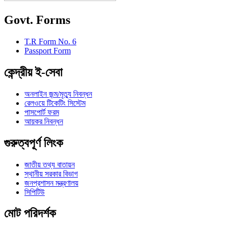
Govt. Forms
T.R Form No. 6
Passport Form
কেন্দ্রীয় ই-সেবা
অনলাইন জন্ম/মৃত্যু নিবন্ধন
রেলওয়ে টিকেটিং সিস্টেম
পাসপোর্ট ফরম
আয়কর নিবন্ধন
গুরুত্বপূর্ণ লিংক
জাতীয় তথ্য বাতায়ন
স্থানীয় সরকার বিভাগ
জনপ্রশাসন মন্ত্রণালয়
সিপিটিউ
মোট পরিদর্শক