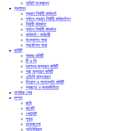
অডিট সংক্রান্ত
প্রশাসন
প্রধান নির্বাহী কর্মকর্তা
পূর্বতন প্রধান নির্বাহী কর্মকর্তাগণ
নির্বাহী র্কমর্কতা
পূর্বতন নির্বাহী র্কমর্কতা
কর্মকর্তা / কর্মচারী
সংস্থাপন শাখা
প্রকৌশল শাখা
কমিটি
সমন্ময় কমিটি
টি ও সি
দরপত্র মূল্যায়ন কমিটি
গাছ মূল্যায়ন কমিটি
এডিপি বাস্তবায়ন
নিয়োগ ও পদোন্নতি কমিটি
স্বচ্ছতা ও জবাবদিহিতা
নাগরিক সেবা
সম্পদ
জমি
মার্কেট
খেয়াঘাট
পুকুর
ডাকবাংলো
অডিটরিয়াম