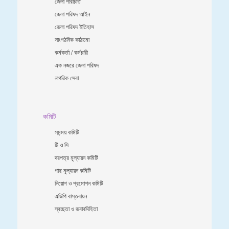
জেলা পরিচিতি
জেলা পরিষদ আইন
জেলা পরিষদ ইতিহাস
সাংগঠনিক কাঠামো
কর্মকর্তা / কর্মচারী
এক নজরে জেলা পরিষদ
নাগরিক সেবা
কমিটি
সমন্ময় কমিটি
টি ও সি
দরপত্র মূল্যায়ন কমিটি
গাছ মূল্যায়ন কমিটি
নিয়োগ ও প্রমোশন কমিটি
এডিপি বাস্তবায়ন
স্বচ্ছতা ও জবাবদিহিতা