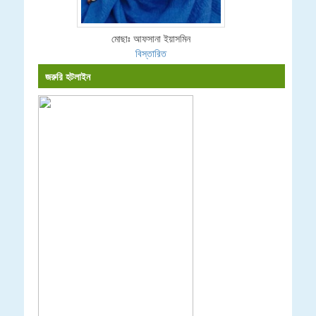
মোছাঃ আফসানা ইয়াসমিন
বিস্তারিত
জরুরি হটলাইন