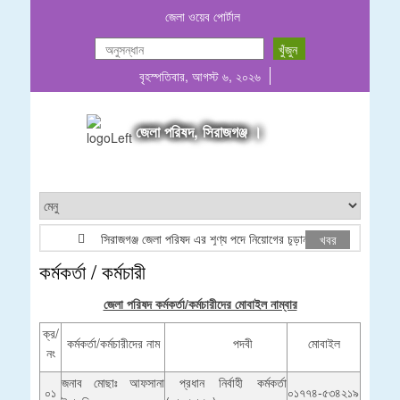
জেলা ওয়েব পোর্টাল
বৃহস্পতিবার, আগস্ট ৬, ২০২৬
জেলা পরিষদ, সিরাজগঞ্জ ।
সিরাজগঞ্জ জেলা পরিষদ এর শূণ্য পদে নিয়োগের চূড়ান্ত ফলাফল
ব
খবর
কর্মকর্তা / কর্মচারী
জেলা পরিষদ কর্মকর্তা/কর্মচারীদের মোবাইল নাম্বার
ক্র/
কর্মকর্তা/কর্মচারীদের নাম
পদবী
মোবাইল
নং
জনাব মোছাঃ আফসানা
প্রধান নির্বাহী কর্মকর্তা
০১
০১৭৭৪-৫৩৪২১৯