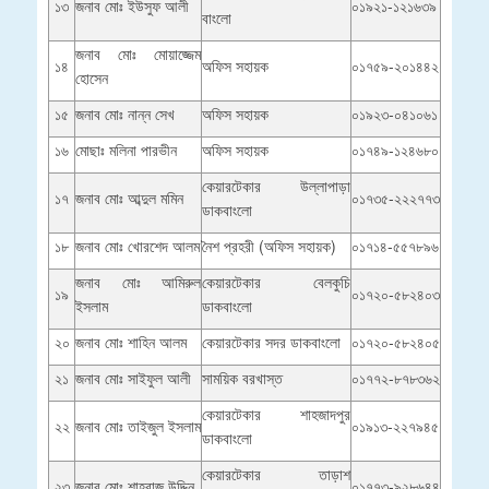
১৩
জনাব মোঃ ইউসুফ আলী
০১৯২১-১২১৬৩৯
বাংলো
জনাব মোঃ মোয়াজ্জেম
১৪
অফিস সহায়ক
০১৭৫৯-২০১৪৪২
হোসেন
১৫
জনাব মোঃ নান্ন সেখ
অফিস সহায়ক
০১৯২৩-০৪১০৬১
১৬
মোছাঃ মলিনা পারভীন
অফিস সহায়ক
০১৭৪৯-১২৪৬৮০
কেয়ারটেকার উল্লাপাড়া
১৭
জনাব মোঃ আব্দুল মমিন
০১৭৩৫-২২২৭৭৩
ডাকবাংলো
১৮
জনাব মোঃ খোরশেদ আলম
নৈশ প্রহরী (অফিস সহায়ক)
০১৭১৪-৫৫৭৮৯৬
জনাব মোঃ আমিরুল
কেয়ারটেকার বেলকুচি
১৯
০১৭২০-৫৮২৪০৩
ইসলাম
ডাকবাংলো
২০
জনাব মোঃ শাহিন আলম
কেয়ারটেকার সদর ডাকবাংলো
০১৭২০-৫৮২৪০৫
২১
জনাব মোঃ সাইফুল আলী
সাময়িক বরখাস্ত
০১৭৭২-৮৭৮৩৬২
কেয়ারটেকার শাহজাদপুর
২২
জনাব মোঃ তাইজুল ইসলাম
০১৯১৩-২২৭৯৪৫
ডাকবাংলো
কেয়ারটেকার তাড়াশ
২৩
জনাব মোঃ শাহবাজ উদ্দিন
০১৭৭৩-৯২৮৬৪৪