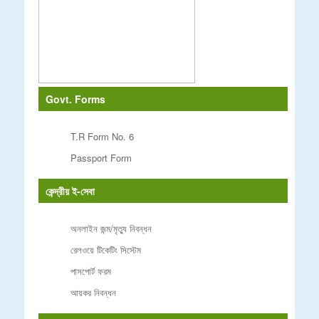
Govt. Forms
T.R Form No. 6
Passport Form
কেন্দ্রীয় ই-সেবা
অনলাইন জন্ম/মৃত্যু নিবন্ধন
রেলওয়ে টিকেটিং সিস্টেম
পাসপোর্ট ফরম
আয়কর নিবন্ধন