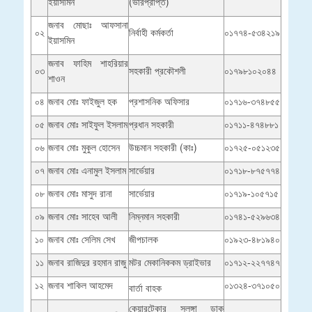
ইয়াসমিন
(ভারপ্রাপ্ত)
জনাব মোছাঃ আফসানা
০২
নির্বাহী কর্মকর্তা
০১৭৭৪-৫৩৪২১৯
ইয়াসমিন
জনাব ফাহিম শাহরিয়ার
০৩
সহকারী প্রকৌশলী
০১৭৯৮১০২০৪৪
শাওন
০৪
জনাব মোঃ ফাইজুল হক
প্রশাসনিক অফিসার
০১৭১৬-৩৭৪৮৫৫
০৫
জনাব মোঃ সাইফুল ইসলাম
প্রধান সহকারী
০১৭১১-৪৭৪৮৮১
০৬
জনাব মোঃ মুকুল হোসেন
উচ্চমান সহকারী (কাঃ)
০১৭২৫-০৫১২৩৫
০৭
জনাব মোঃ এনামুল ইসলাম
সার্ভেয়ার
০১৭১৮-৮৭৫৭৭৪
০৮
জনাব মোঃ মাসুদ রানা
সার্ভেয়ার
০১৭১৯-১০৫৭১৫
০৯
জনাব মোঃ সাহেব আলী
নিম্নমান সহকারী
০১৭৪১-৫২৯৬৩৪
১০
জনাব মোঃ সেলিম সেখ
জীপচালক
০১৯২৩-৪৮১৯৪০
১১
জনাব রাজিদুর রহমান রাজু
মটর মেকানিককম ড্রাইভার
০১৭১২-২২৭৭৪৭
১২
জনাব শাকিল আহমেদ
০১৩২৪-৩৭১০৫০
বার্তা বাহক
কেয়ারটেকার সলঙ্গা ডাক