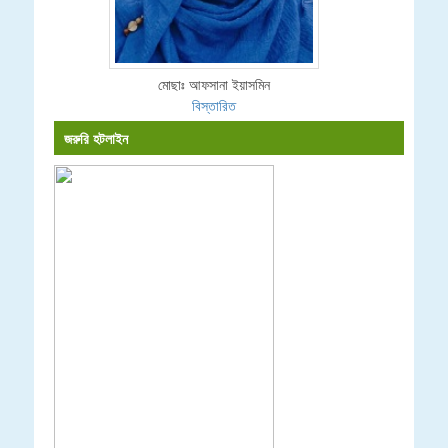
মোছাঃ আফসানা ইয়াসমিন
বিস্তারিত
জরুরি হটলাইন