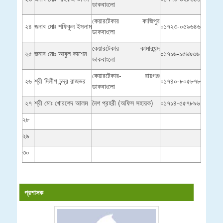
ডাকবাংলো
কেয়ারটেকার কাজিপুর
২৪
জনাব মোঃ শফিকুল ইসলাম
০১৭২৩-০৫৯৬৪৬
ডাকবাংলো
কেয়ারটেকার কামারখন্দ
২৫
জনাব মোঃ আবুল কাশেম
০১৭১৬-১৫৬৯৩৬
ডাকবাংলো
কেয়ারটেকার- রায়গঞ্জ
২৬
শ্রী দিলীপ চন্দ্র রাজভর
০১৭৪০-৮০৫৮৭৮
ডাকবাংলো
২৭
শ্রী মোঃ খোরশেদ আলম
নৈশ প্রহরী (অফিস সহায়ক)
০১৭১৪-৫৫৭৮৯৬
২৮
২৯
৩০
প্রশাসক