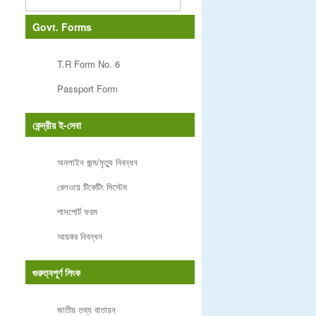
Govt. Forms
T.R Form No. 6
Passport Form
কেন্দ্রীয় ই-সেবা
অনলাইন জন্ম/মৃত্যু নিবন্ধন
রেলওয়ে টিকেটিং সিস্টেম
পাসপোর্ট ফরম
আয়কর নিবন্ধন
গুরুত্বপূর্ণ লিংক
জাতীয় তথ্য বাতায়ন