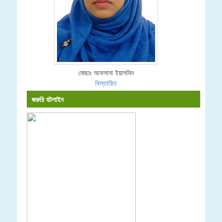
মোছাঃ আফসানা ইয়াসমিন
বিস্তারিত
জরুরি হটলাইন