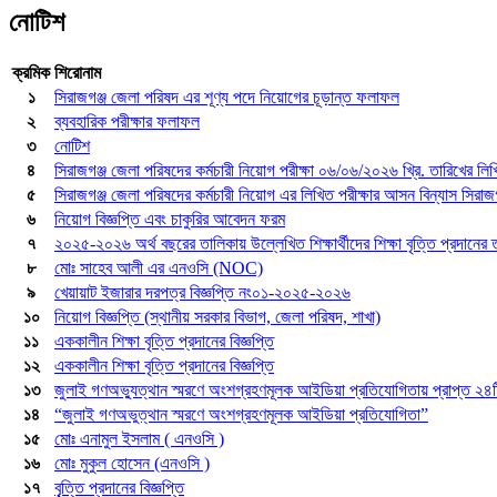
নোটিশ
ক্রমিক
শিরোনাম
১
সিরাজগঞ্জ জেলা পরিষদ এর শূণ্য পদে নিয়োগের চূড়ান্ত ফলাফল
২
ব্যবহারিক পরীক্ষার ফলাফল
৩
নোটিশ
৪
সিরাজগঞ্জ জেলা পরিষদের কর্মচারী নিয়োগ পরীক্ষা ০৬/০৬/২০২৬ খ্রি. তারিখের লিখিত 
৫
সিরাজগঞ্জ জেলা পরিষদের কর্মচারী নিয়োগ এর লিখিত পরীক্ষার আসন বিন্যাস সিরাজগঞ
৬
নিয়োগ বিজ্ঞপ্তি এবং চাকুরির আবেদন ফরম
৭
২০২৫-২০২৬ অর্থ বছরের তালিকায় উল্লেখিত শিক্ষার্থীদের শিক্ষা বৃত্তি প্রদানের
৮
মোঃ সাহেব আলী এর এনওসি (NOC)
৯
খেয়ায়াট ইজারার দরপত্র বিজ্ঞপ্তি নং০১-২০২৫-২০২৬
১০
নিয়োগ বিজ্ঞপ্তি (স্থানীয় সরকার বিভাগ, জেলা পরিষদ, শাখা)
১১
এককালীন শিক্ষা বৃত্তি প্রদানের বিজ্ঞপ্তি
১২
এককালীন শিক্ষা বৃত্তি প্রদানের বিজ্ঞপ্তি
১৩
জুলাই গণঅভ্যুত্থান স্মরণে অংশগ্রহণমূলক আইডিয়া প্রতিযোগিতায় প্রাপ্ত ২৪টি
১৪
“জুলাই গণঅভুত্থান স্মরণে অংশগ্রহণমূলক আইডিয়া প্রতিযোগিতা”
১৫
মোঃ এনামুল ইসলাম ( এনওসি )
১৬
মোঃ মুকুল হোসেন (এনওসি )
১৭
বৃৃত্তি প্রদানের বিজ্ঞপ্তি