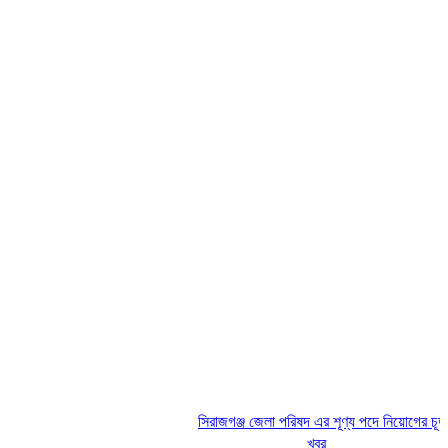
সিরাজগঞ্জ জেলা পরিষদ এর শূণ্য পদে নিয়োগের চূড়ান্ত ফ
খবর