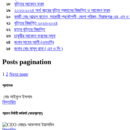
১৮
বৃত্তির আবেদন ফরম
১৯
২০২৩-২০২৪ অর্থ বছরের বৃত্তি প্রদানের বিজ্ঞপ্তি ও আবেদন ফরম
২০
কাজী মোঃ আব্দুল বাতেন, সহকারী প্রকৌশলী, জেলা পরিষদ, সিরাজগঞ্জ এর, এন ও 
২১
বৃত্তির বিজ্ঞপ্তি ২০২৩-২০২৪
২২
ছাত্র বৃত্তির বিজ্ঞপ্তি
২৩
চাকুরীর আবেদন ফরমের নমুনা
২৪
জনাব সাহেব আলী (এনওসি)
২৫
জনাব মোঃ মাসুদ রানা ( এন ও সি )
Posts pagination
1
2
Next page
প্রশাসক
মোঃ সাইফুল ইসলাম
বিস্তারিত
প্রধান নির্বাহী কর্মকর্তা (ভারপ্রাপ্ত)
মোছাঃ আফসানা ইয়াসমিন
বিস্তারিত