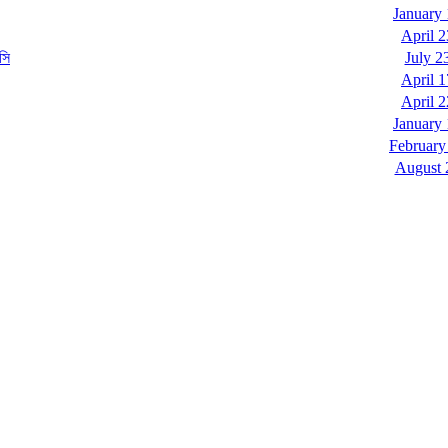
January 
April 2
সি
July 2
April 1
April 2
January 
February
August 