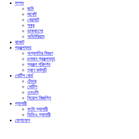
সম্পদ
জমি
মার্কেট
খেয়াঘাট
পুকুর
ডাকবাংলো
অডিটরিয়াম
বাজেট
প্রকল্পসমূহ
অগ্রগতির বিবরণ
চলমান প্রকল্পসমূহ
প্রকল্প পরিদর্শন
ত্রাণ কর্মসুচী
নোটিশ বোর্ড
টেন্ডার
নোটিশ
এনওসি
নিয়োগ বিজ্ঞপ্তি
গ্যালারী
ফটো গ্যালারী
ভিডিও গ্যালারী
যোগাযোগ