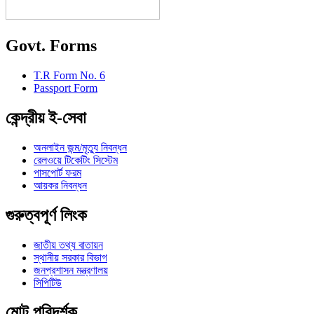
Govt. Forms
T.R Form No. 6
Passport Form
কেন্দ্রীয় ই-সেবা
অনলাইন জন্ম/মৃত্যু নিবন্ধন
রেলওয়ে টিকেটিং সিস্টেম
পাসপোর্ট ফরম
আয়কর নিবন্ধন
গুরুত্বপূর্ণ লিংক
জাতীয় তথ্য বাতায়ন
স্থানীয় সরকার বিভাগ
জনপ্রশাসন মন্ত্রণালয়
সিপিটিউ
মোট পরিদর্শক